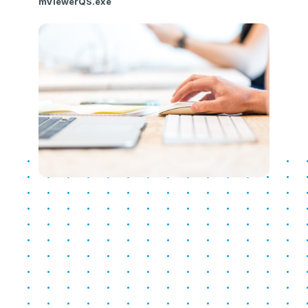
mViewerQS.exe