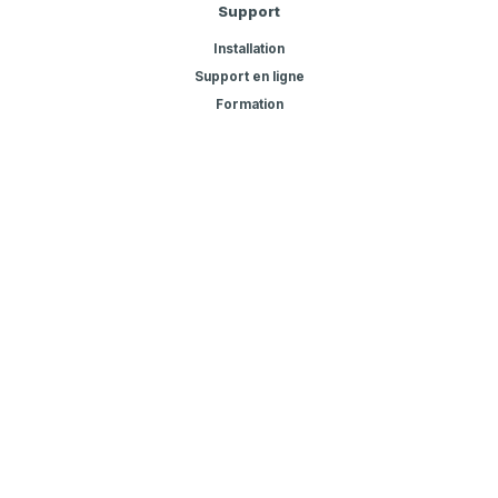
Support
Installation
Support en ligne
Formation
© Copyright 2026 PodoProductions - All rights reserved
Crafted with ❤ by Indev.digital