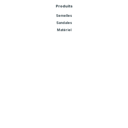
Produits
Semelles
Sandales
Matériel
Présentation
Témoignages
Contact
Installation
Support en ligne
Formation